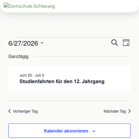
Zum
Inhalt
springen
6/27/2026
Veranstaltungen
Veranstaltun
Veran
Suche
Tag
für
Suche
Ansic
Datum
Juni
Ganztägig
und
Navig
wählen.
27,
Ansichten,
2026
Navigation
Juni 25
-
Juli 3
Studienfahrten für den 12. Jahrgang
Vorheriger Tag
Nächster Tag
Kalender abonnieren