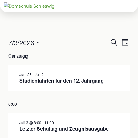
Zum
Inhalt
springen
7/3/2026
Veranstaltungen
Veranstaltun
Veran
Suche
Tag
für
Suche
Ansic
Datum
Juli
Ganztägig
und
Navig
wählen.
3,
Ansichten,
2026
Navigation
Juni 25
-
Juli 3
Studienfahrten für den 12. Jahrgang
8:00
Juli 3 @ 8:00
-
11:00
Letzter Schultag und Zeugnisausgabe