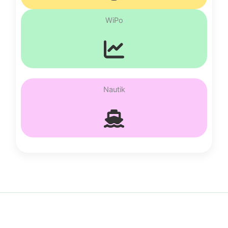
WiPo
Nautik