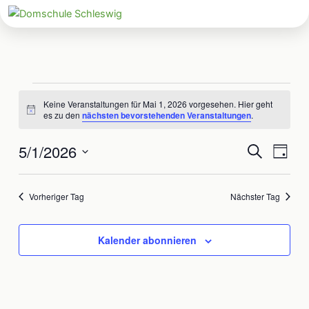
Zum
Inhalt
springen
Veranstaltungen
Keine Veranstaltungen für Mai 1, 2026 vorgesehen. Hier geht
für
Hinweis
es zu den
nächsten bevorstehenden Veranstaltungen
.
Mai
1,
5/1/2026
Veranstaltun
Veran
Suche
Tag
2026
Suche
Ansic
Datum
und
Navig
wählen.
Vorheriger Tag
Nächster Tag
Ansichten,
Navigation
Kalender abonnieren