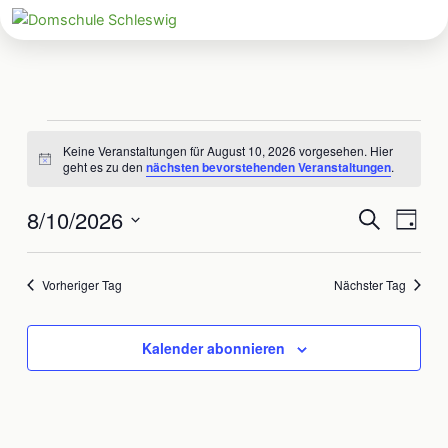
Zum
Inhalt
springen
Veranstaltungen
Keine Veranstaltungen für August 10, 2026 vorgesehen. Hier
für
Hinweis
geht es zu den
nächsten bevorstehenden Veranstaltungen
.
August
10,
8/10/2026
Veranstaltun
Veran
Suche
Tag
2026
Suche
Ansic
Datum
und
Navig
wählen.
Vorheriger Tag
Nächster Tag
Ansichten,
Navigation
Kalender abonnieren